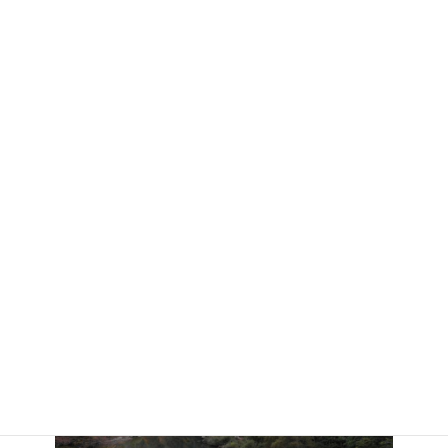
:
夏瀬橋の散策を楽しみにしていた方には大変ご迷惑おかけいたし
ました。
また無事故で工事完成を迎える事が出来まして、ご協力誠にあり
がとうございました。
これからの紅葉シーズンに向け、どうぞ散策をお楽しみください。
なお、夏瀬橋より先の道路は現在も閉鎖となっておりますのでご
注意下さい。