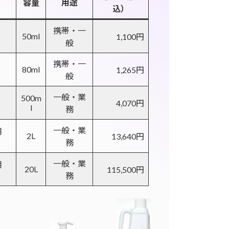
容量
用途
込）
携帯・一
50ml
1,100円
般
携帯・一
80ml
1,265円
般
一般・業
500m
4,070円
l
務
一般・業
用
2L
13,640円
務
一般・業
用
20L
115,500円
務