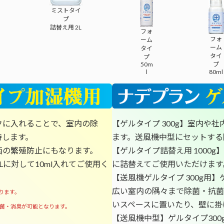
ミストタイ
プ
詰替え用 2L
フォ
フォ
ーム
ーム
タイ
タイ
プ
50m
プ
l
80ml
クに入れることで、室内の除
【ゲルタイプ 300g】室内や
持します。
ます。送風機中型にセットする
菌の繁殖防止にもなります。
【ゲルタイプ詰替え用 1000
に対して10ml入れてご使用く
に詰替えてご使用いただけます
【送風機ゲルタイプ 300g用
広い室内の隅々まで除菌・抗菌
ります。
いスペースに置いたり、壁に掛
菌・消臭が可能となります。
【送風機中型】ゲルタイプ300