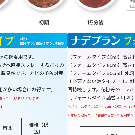
2mmの携帯用です。
【フォームタイプ 50ml】高さ
なる所へ直接スプレーするだけの
【フォームタイプ 80ml】高さ
・脱臭ができ、カビの予防対策
【フォームタイプ 500ml】
す必要のない泡タイプです。耐
使用が多い場合にお得です。
間持続します。花粉等のアレル
【フォームタイプ詰替え用 2
詰替えてご使用いただけます。
※フォームタイプ50ml・80ml・500ml
す。
※市販の泡用ポンプ容器に詰替えて泡用ポン
価格（税
用途
込）