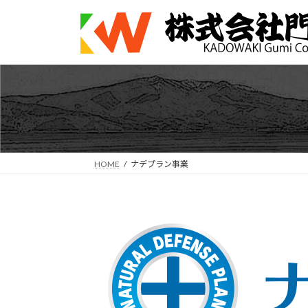
コ
ナ
ン
ビ
テ
ゲ
ン
ー
ツ
シ
へ
ョ
ス
ン
キ
に
ッ
移
プ
動
HOME
ナデプラン事業