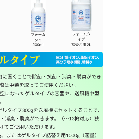
フォームタ
フォーム
イプ
タイ
500ml
詰替え用 2L
社内に置くことで除菌・抗菌・消臭・脱臭ができ
際は中蓋を取ってご使用ください。
g】空になったゲルタイプの容器や、送風機中型
。
】ゲルタイプ300gを送風機にセットすることで、
・消臭・脱臭ができます。（～13帖対応）狭
けてご使用いただけます。
g、またはゲルタイプ詰替え用1000g（適量）