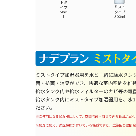
トタ
ミスト
イプ
50m
タイプ
l
300ml
ミストタイプ加湿器用を水と一緒に給水タン
菌・抗菌・消臭ができ、快適な室内空間を維
給水タンク内や給水フィルターのカビ等の雑
給水タンク内にミストタイプ加湿器用を、水1L
ださい。
※ご使用になる加湿器によって、空間除菌・消臭できる範囲が異な
※加湿に加え、送風機能が付いている機種ですと、広範囲の空間除