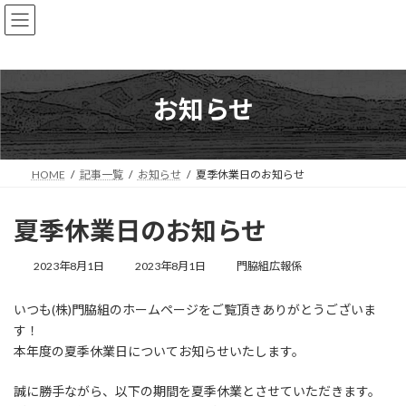
コ
ナ
ン
ビ
テ
ゲ
ン
ー
ツ
シ
へ
ョ
お知らせ
ス
ン
キ
に
ッ
移
プ
動
HOME
記事一覧
お知らせ
夏季休業日のお知らせ
夏季休業日のお知らせ
最
2023年8月1日
2023年8月1日
門脇組広報係
終
更
いつも(株)門脇組のホームページをご覧頂きありがとうございま
新
日
す！
時
本年度の夏季休業日についてお知らせいたします。
:
誠に勝手ながら、以下の期間を夏季休業とさせていただきます。