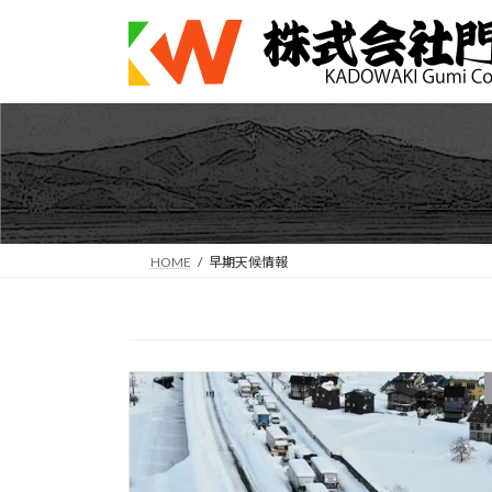
コ
ナ
ン
ビ
テ
ゲ
ン
ー
ツ
シ
へ
ョ
ス
ン
キ
に
ッ
移
プ
動
HOME
早期天候情報