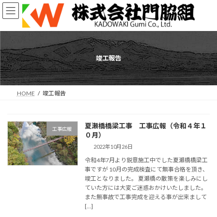
コ
ナ
ン
ビ
テ
ゲ
ン
ー
ツ
シ
へ
ョ
竣工報告
ス
ン
キ
に
ッ
移
プ
動
HOME
竣工報告
夏瀬橋橋梁工事 工事広報（令和４年１
工事広報
０月）
2022年10月26日
令和4年7月より鋭意施工中でした夏瀬橋橋梁工
事ですが 10月の完成検査にて無事合格を頂き、
竣工となりました。 夏瀬橋の散策を楽しみにし
ていた方には大変ご迷惑おかけいたしました。
また無事故で工事完成を迎える事が出来まして
[…]