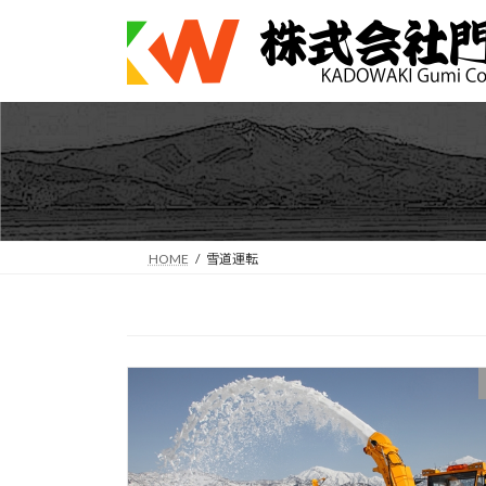
コ
ナ
ン
ビ
テ
ゲ
ン
ー
ツ
シ
へ
ョ
ス
ン
キ
に
ッ
移
プ
動
HOME
雪道運転